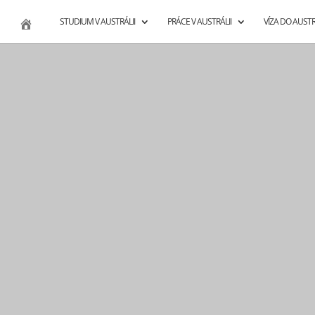
STUDIUM V AUSTRÁLII
PRÁCE V AUSTRÁLII
VÍZA DO AUSTR