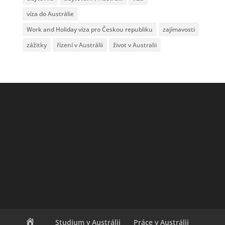
víza do Austrálie
Work and Holiday víza pro Českou republiku
zajímavosti
zážitky
řízení v Austrálii
život v Australii
Studium v Austrálii
Práce v Austrálii