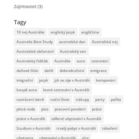
Zajimavost
(3)
Tagy
10 nej Austrálie
anglický jazyk
angličtina
Australia Best Study
australská dan
Australská nej
Australské občanství
Australský sen
Australský řidičák
Austrálie
auto
cestování
daňové číslo
daňě
dobrodružství
emigrace
imigrační
jazyk
jzk se zije v Austrálii
kempování
koupě auta
levné cestováni v Austrálii
navrácení daně
noční život
nákupy
party
pařba
pitná voda
pivo
pracovní povolení
práce
práce v Austrálii
sdílené ubytování v Austrálii
Studium v Austrálii
trvalý pobyt v Austrálii
táboření
ubytovna
ubytování v Austrálii
víza