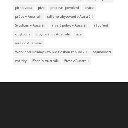
pitná voda
pivo
pracovní povolení
práce
práce v Austrálii
sdílené ubytování v Austrálii
Studium v Austrálii
trvalý pobyt v Austrálii
táboření
ubytovna
ubytování v Austrálii
víza
víza do Austrálie
Work and Holiday víza pro Českou republiku
zajímavosti
zážitky
řízení v Austrálii
život v Australii