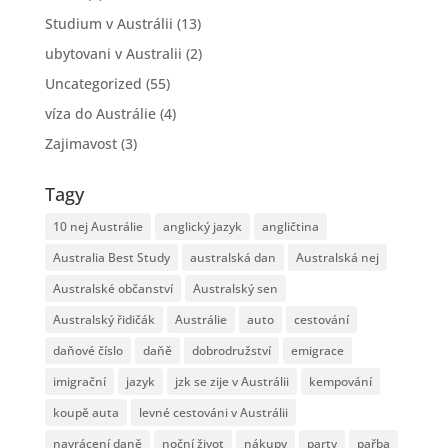
Studium v Austrálii
(13)
ubytovani v Australii
(2)
Uncategorized
(55)
víza do Austrálie
(4)
Zajimavost
(3)
Tagy
10 nej Austrálie
anglický jazyk
angličtina
Australia Best Study
australská dan
Australská nej
Australské občanství
Australský sen
Australský řidičák
Austrálie
auto
cestování
daňové číslo
daňě
dobrodružství
emigrace
imigrační
jazyk
jzk se zije v Austrálii
kempování
koupě auta
levné cestováni v Austrálii
navrácení daně
noční život
nákupy
party
pařba