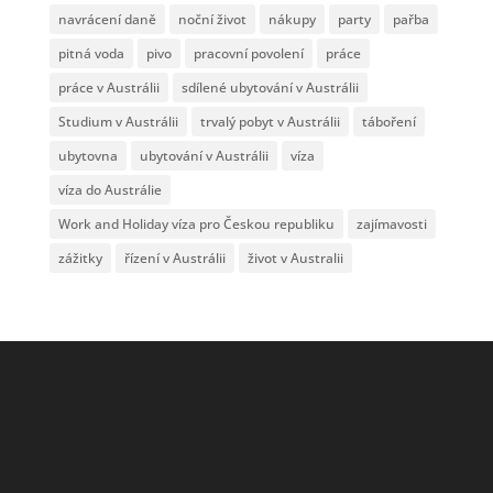
navrácení daně
noční život
nákupy
party
pařba
pitná voda
pivo
pracovní povolení
práce
práce v Austrálii
sdílené ubytování v Austrálii
Studium v Austrálii
trvalý pobyt v Austrálii
táboření
ubytovna
ubytování v Austrálii
víza
víza do Austrálie
Work and Holiday víza pro Českou republiku
zajímavosti
zážitky
řízení v Austrálii
život v Australii