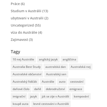
Práce
(6)
Studium v Austrálii
(13)
ubytovani v Australii
(2)
Uncategorized
(55)
víza do Austrálie
(4)
Zajimavost
(3)
Tagy
10 nej Austrálie
anglický jazyk
angličtina
Australia Best Study
australská dan
Australská nej
Australské občanství
Australský sen
Australský řidičák
Austrálie
auto
cestování
daňové číslo
daňě
dobrodružství
emigrace
imigrační
jazyk
jzk se zije v Austrálii
kempování
koupě auta
levné cestováni v Austrálii