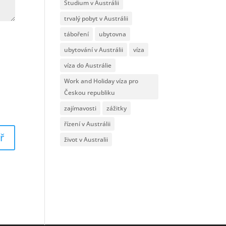
Studium v Austrálii
trvalý pobyt v Austrálii
táboření
ubytovna
ubytování v Austrálii
víza
víza do Austrálie
Work and Holiday víza pro
Českou republiku
zajímavosti
zážitky
řízení v Austrálii
život v Australii