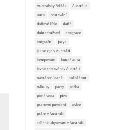
Australský řidičák
Austrálie
auto
cestování
daňové číslo
daňě
dobrodružství
emigrace
imigrační
jazyk
jzk se zije v Austrálii
kempování
koupě auta
levné cestováni v Austrálii
navrácení daně
noční život
nákupy
party
pařba
pitná voda
pivo
pracovní povolení
práce
práce v Austrálii
sdílené ubytování v Austrálii