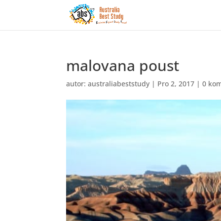
malovana poust
autor:
australiabeststudy
|
Pro 2, 2017
|
0 ko