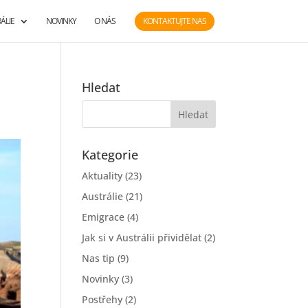
ÁLIE
NOVINKY
O NÁS
KONTAKTUJTE NAS
Hledat
Kategorie
Aktuality
(23)
Austrálie
(21)
Emigrace
(4)
Jak si v Austrálii přividělat
(2)
Nas tip
(9)
Novinky
(3)
Postřehy
(2)