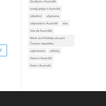
Studium v Austrálii
trvalý pobyt v Austrálii
táboření
ubytovna
ubytování v Austrálii
víza
víza do Austrálie
Work and Holiday víza pro
Českou republiku
zajímavosti
zážitky
řízení v Austrálii
život v Australii