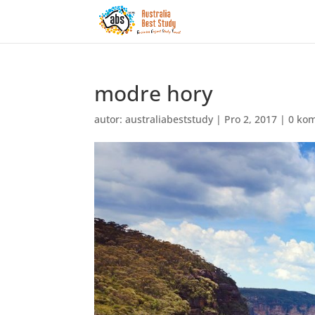
modre hory
autor:
australiabeststudy
|
Pro 2, 2017
|
0 ko