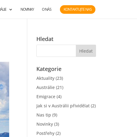
ÁLIE
NOVINKY
O NÁS
KONTAKTUJTE NAS
Hledat
Kategorie
Aktuality
(23)
Austrálie
(21)
Emigrace
(4)
Jak si v Austrálii přividělat
(2)
Nas tip
(9)
Novinky
(3)
Postřehy
(2)