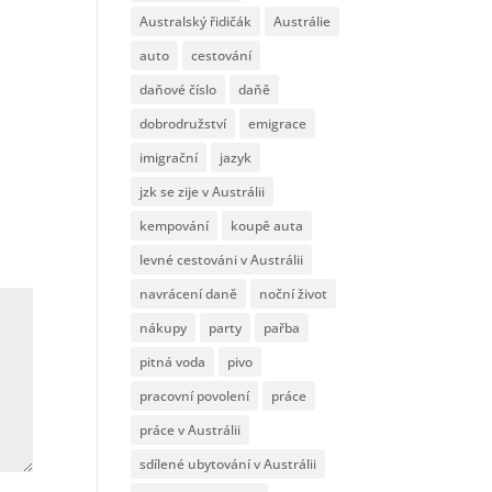
Australský řidičák
Austrálie
auto
cestování
daňové číslo
daňě
dobrodružství
emigrace
imigrační
jazyk
jzk se zije v Austrálii
kempování
koupě auta
levné cestováni v Austrálii
navrácení daně
noční život
nákupy
party
pařba
pitná voda
pivo
pracovní povolení
práce
práce v Austrálii
sdílené ubytování v Austrálii