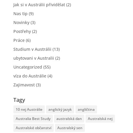
Jak si v Austrálii přividělat
(2)
Nas tip
(9)
Novinky
(3)
Postřehy
(2)
Práce
(6)
Studium v Austrálii
(13)
ubytovani v Australii
(2)
Uncategorized
(55)
víza do Austrálie
(4)
Zajimavost
(3)
Tagy
10 nej Austrálie
anglický jazyk
angličtina
Australia Best Study
australská dan
Australská nej
Australské občanství
Australský sen