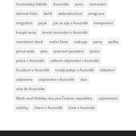
Australský řidičák
Austrálie
auto
cestování
daňové číslo
daňě
dobrodružství
emigrace
imigrační
jazyk
jzk se zije v Austrálii
kempování
koupě auta
levné cestováni v Austrálii
navrácení daně
noční život
nákupy
party
pařba
pitná voda
pivo
pracovní povolení
práce
práce v Austrálii
sdílené ubytování v Austrálii
Studium v Austrálii
trvalý pobyt v Austrálii
táboření
ubytovna
ubytování v Austrálii
víza
víza do Austrálie
Work and Holiday víza pro Českou republiku
zajímavosti
zážitky
řízení v Austrálii
život v Australii