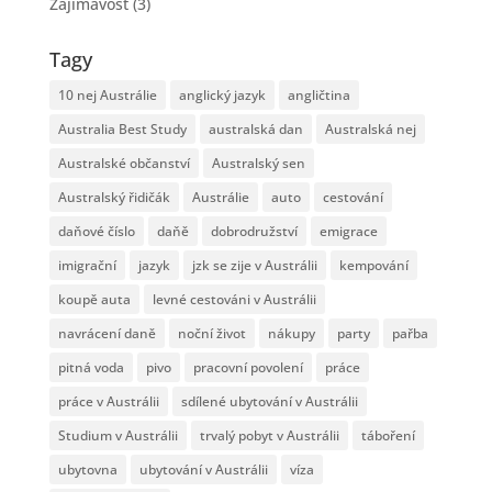
Zajimavost
(3)
Tagy
10 nej Austrálie
anglický jazyk
angličtina
Australia Best Study
australská dan
Australská nej
Australské občanství
Australský sen
Australský řidičák
Austrálie
auto
cestování
daňové číslo
daňě
dobrodružství
emigrace
imigrační
jazyk
jzk se zije v Austrálii
kempování
koupě auta
levné cestováni v Austrálii
navrácení daně
noční život
nákupy
party
pařba
pitná voda
pivo
pracovní povolení
práce
práce v Austrálii
sdílené ubytování v Austrálii
Studium v Austrálii
trvalý pobyt v Austrálii
táboření
ubytovna
ubytování v Austrálii
víza