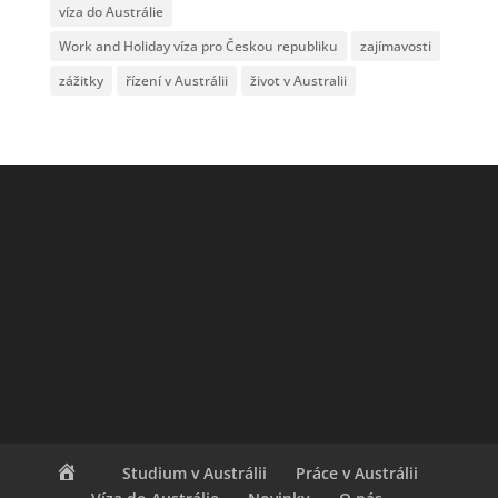
víza do Austrálie
Work and Holiday víza pro Českou republiku
zajímavosti
zážitky
řízení v Austrálii
život v Australii
Studium v Austrálii
Práce v Austrálii