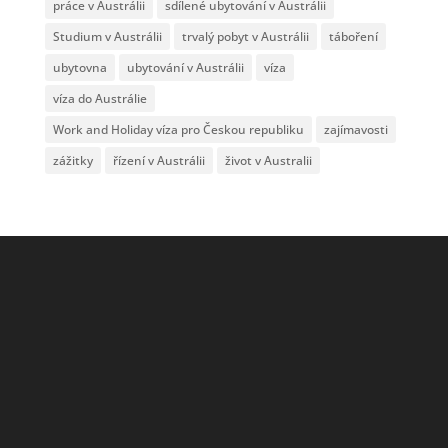
práce v Austrálii
sdílené ubytování v Austrálii
Studium v Austrálii
trvalý pobyt v Austrálii
táboření
ubytovna
ubytování v Austrálii
víza
víza do Austrálie
Work and Holiday víza pro Českou republiku
zajímavosti
zážitky
řízení v Austrálii
život v Australii