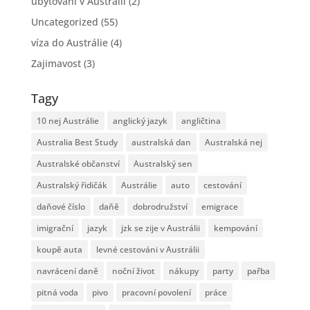
ubytovani v Australii
(2)
Uncategorized
(55)
víza do Austrálie
(4)
Zajimavost
(3)
Tagy
10 nej Austrálie
anglický jazyk
angličtina
Australia Best Study
australská dan
Australská nej
Australské občanství
Australský sen
Australský řidičák
Austrálie
auto
cestování
daňové číslo
daňě
dobrodružství
emigrace
imigrační
jazyk
jzk se zije v Austrálii
kempování
koupě auta
levné cestováni v Austrálii
navrácení daně
noční život
nákupy
party
pařba
pitná voda
pivo
pracovní povolení
práce