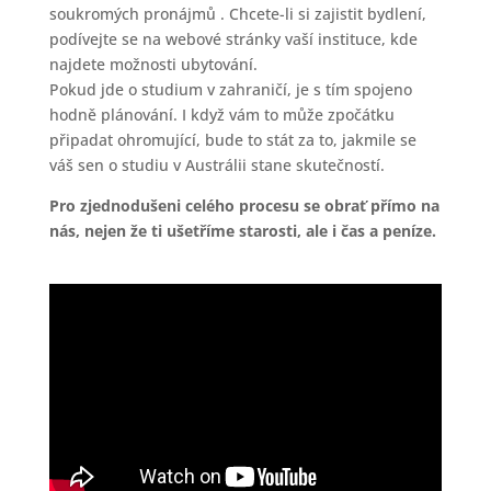
soukromých pronájmů . Chcete-li si zajistit bydlení,
podívejte se na webové stránky vaší instituce, kde
najdete možnosti ubytování.
Pokud jde o studium v zahraničí, je s tím spojeno
hodně plánování. I když vám to může zpočátku
připadat ohromující, bude to stát za to, jakmile se
váš sen o studiu v Austrálii stane skutečností.
Pro zjednodušeni celého procesu se obrať přímo na
nás, nejen že ti ušetříme starosti, ale i čas a peníze.