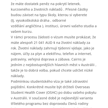
že máte dostatek peněz na pokrytí letenek,
kurzovného a životních nákladů . Přesné částky
budou záviset na typu školy, kterou si vyberete
(tj. vysokoškolská dráha , odborné
vzdělání angličtina ), instituci, úrovni vašeho studia a
vašem kurzu.
V rámci procesu žádosti o vízum musíte prokázat, že
máte alespoň 21 041 AUD $ na životní náklady za
rok. Životní náklady zahrnují týdenní výdaje, jako je
nájem, účty za plyn a elektřinu, telefon a internet,
potraviny, veřejná doprava a zábava. Cairns je
jedním z nejdostupnějších hlavních měst v Austrálii ,
takže je to dobrá volba, pokud chcete udržet nízké
náklady.
Podmínkou studentského víza je také zdravotní
pojištění. Konkrétně musíte být držiteli Overseas
Student Health Cover (OSHC) po dobu vašeho pobytu
v Austrálii. V současné době je nejlevnější varianta
tříletého programu bez doprovodu členů rodiny