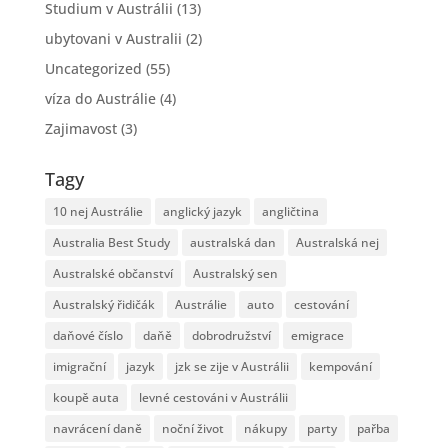
Studium v Austrálii
(13)
ubytovani v Australii
(2)
Uncategorized
(55)
víza do Austrálie
(4)
Zajimavost
(3)
Tagy
10 nej Austrálie
anglický jazyk
angličtina
Australia Best Study
australská dan
Australská nej
Australské občanství
Australský sen
Australský řidičák
Austrálie
auto
cestování
daňové číslo
daňě
dobrodružství
emigrace
imigrační
jazyk
jzk se zije v Austrálii
kempování
koupě auta
levné cestováni v Austrálii
navrácení daně
noční život
nákupy
party
pařba