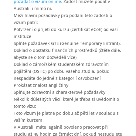
požádat o vízum online.
Žádost můžete podat v
Austrálii i mimo ni.
Mezi hlavní požadavky pro podání této žádosti o
vízum patří:
Potvrzení o přijetí do kurzu (certifikát eCoE) od vaší
instituce
Splňte požadavek GTE (Genuine Temporary Entrant).
Doklad o dostatku finančních prostředků (čtěte dále,
abyste se o tom dozvěděli více)
Doklad o zámořském studentském zdravotním
pojištění (OSHC) po dobu vašeho studia, pokud
nespadáte do jedné z kategorií osvobození
Prokázat znalost angličtiny
Splňujte zdravotní a charakterové požadavky
Několik důležitých věcí, které je třeba si uvědomit o
tomto vízu:
Toto vízum je platné po dobu až pěti let v souladu s
vaším kurzem
V Austrálii máte legálně povoleno pracovat při
studiu až 48 hodin za čtrnáct dní, pokud nestudujete