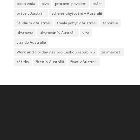
pitná voda
pivo
pracovní povolení
práce
práce v Austrálii
sdílené ubytování v Austrálii
Studium v Austrálii
trvalý pobyt v Austrálii
táboření
ubytovna
ubytování v Austrálii
víza
víza do Austrálie
Work and Holiday víza pro Českou republiku
zajímavosti
zážitky
řízení v Austrálii
život v Australii