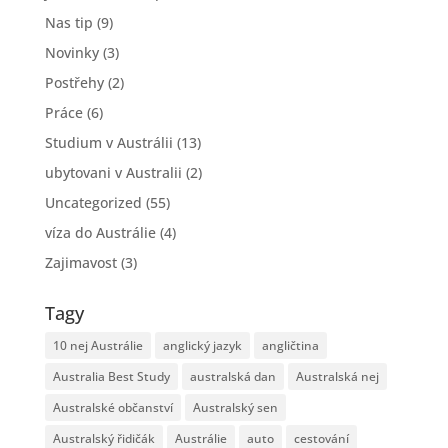
Nas tip
(9)
Novinky
(3)
Postřehy
(2)
Práce
(6)
Studium v Austrálii
(13)
ubytovani v Australii
(2)
Uncategorized
(55)
víza do Austrálie
(4)
Zajimavost
(3)
Tagy
10 nej Austrálie
anglický jazyk
angličtina
Australia Best Study
australská dan
Australská nej
Australské občanství
Australský sen
Australský řidičák
Austrálie
auto
cestování