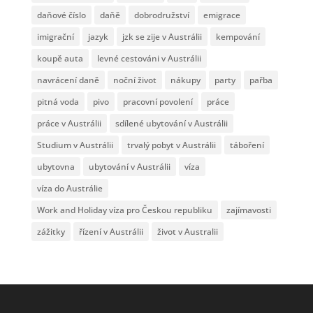
daňové číslo
daňě
dobrodružství
emigrace
imigrační
jazyk
jzk se zije v Austrálii
kempování
koupě auta
levné cestováni v Austrálii
navrácení daně
noční život
nákupy
party
pařba
pitná voda
pivo
pracovní povolení
práce
práce v Austrálii
sdílené ubytování v Austrálii
Studium v Austrálii
trvalý pobyt v Austrálii
táboření
ubytovna
ubytování v Austrálii
víza
víza do Austrálie
Work and Holiday víza pro Českou republiku
zajímavosti
zážitky
řízení v Austrálii
život v Australii