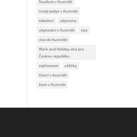
Studium v Austrálii
trvalý pobyt v Austrálii
táboření
ubytovna
ubytování v Austrálii
víza
víza do Austrálie
Work and Holiday víza pro
Českou republiku
zajímavosti
zážitky
řízení v Austrálii
život v Australii