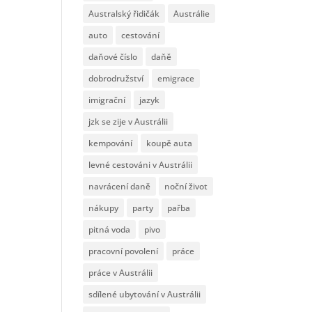
Australský řidičák
Austrálie
auto
cestování
daňové číslo
daňě
dobrodružství
emigrace
imigrační
jazyk
jzk se zije v Austrálii
kempování
koupě auta
levné cestováni v Austrálii
navrácení daně
noční život
nákupy
party
pařba
pitná voda
pivo
pracovní povolení
práce
práce v Austrálii
sdílené ubytování v Austrálii