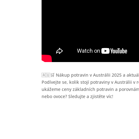
🇦🇺🛒 Nákup potravin v Austrálii 2025 a aktuá
Podívejte se, kolik stojí potraviny v Austráli
ukážeme ceny základních potravin a porovnáme 
nebo ovoce? Sledujte a zjistěte víc!