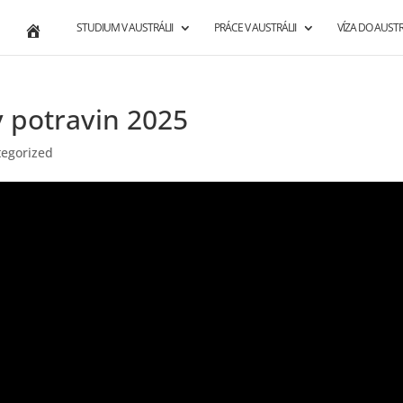
STUDIUM V AUSTRÁLII
PRÁCE V AUSTRÁLII
VÍZA DO AUSTR
y potravin 2025
egorized