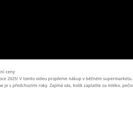
lní ceny
i v roce 2025! V tomto videu projdeme nákup v běžném supermarketu,
je s předchozími roky. Zajímá vás, kolik zaplatíte za mléko, peči