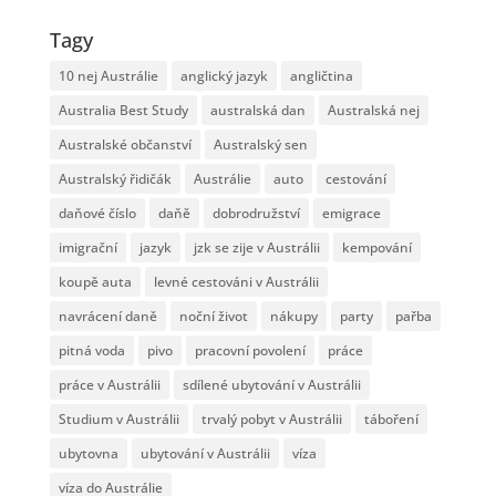
Tagy
10 nej Austrálie
anglický jazyk
angličtina
Australia Best Study
australská dan
Australská nej
Australské občanství
Australský sen
Australský řidičák
Austrálie
auto
cestování
daňové číslo
daňě
dobrodružství
emigrace
imigrační
jazyk
jzk se zije v Austrálii
kempování
koupě auta
levné cestováni v Austrálii
navrácení daně
noční život
nákupy
party
pařba
pitná voda
pivo
pracovní povolení
práce
práce v Austrálii
sdílené ubytování v Austrálii
Studium v Austrálii
trvalý pobyt v Austrálii
táboření
ubytovna
ubytování v Austrálii
víza
víza do Austrálie