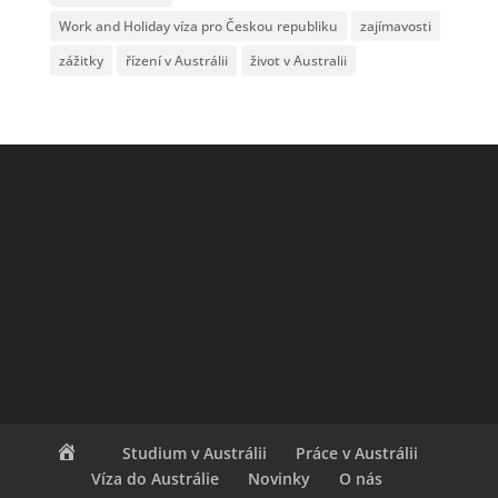
Work and Holiday víza pro Českou republiku
zajímavosti
zážitky
řízení v Austrálii
život v Australii
Studium v Austrálii
Práce v Austrálii
Víza do Austrálie
Novinky
O nás