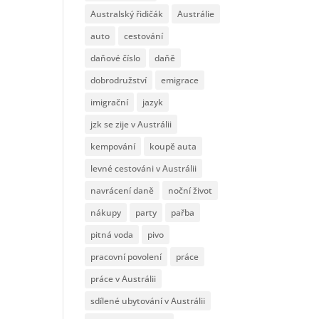
Australský řidičák
Austrálie
auto
cestování
daňové číslo
daňě
dobrodružství
emigrace
imigrační
jazyk
jzk se zije v Austrálii
kempování
koupě auta
levné cestováni v Austrálii
navrácení daně
noční život
nákupy
party
pařba
pitná voda
pivo
pracovní povolení
práce
práce v Austrálii
sdílené ubytování v Austrálii