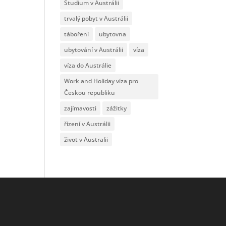
Studium v Austrálii
trvalý pobyt v Austrálii
táboření
ubytovna
ubytování v Austrálii
víza
víza do Austrálie
Work and Holiday víza pro
Českou republiku
zajímavosti
zážitky
řízení v Austrálii
život v Australii