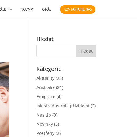
ÁLIE
NOVINKY
O NÁS
KONTAKTUJTE NAS
Hledat
Kategorie
Aktuality
(23)
Austrálie
(21)
Emigrace
(4)
Jak si v Austrálii přividělat
(2)
Nas tip
(9)
Novinky
(3)
Postřehy
(2)