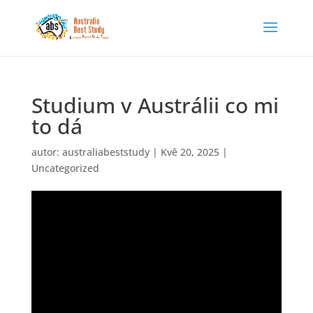
Studium v Austrálii co mi
to dá
autor:
australiabeststudy
|
Kvě 20, 2025
|
Uncategorized