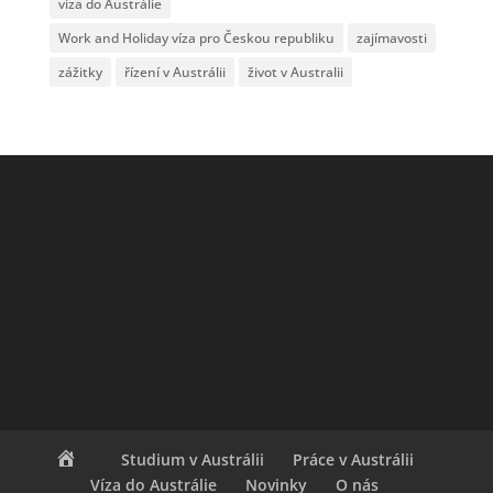
víza do Austrálie
Work and Holiday víza pro Českou republiku
zajímavosti
zážitky
řízení v Austrálii
život v Australii
Studium v Austrálii
Práce v Austrálii
Víza do Austrálie
Novinky
O nás