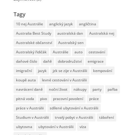
Tagy
10 nej Austrálie
anglický jazyk
angličtina
Australia Best Study
australská dan
Australská nej
Australské občanství
Australský sen
Australský řidičák
Austrálie
auto
cestování
daňové číslo
daňě
dobrodružství
emigrace
imigrační
jazyk
jzk se zije v Austrálii
kempování
koupě auta
levné cestováni v Austrálii
navrácení daně
noční život
nákupy
party
pařba
pitná voda
pivo
pracovní povolení
práce
práce v Austrálii
sdílené ubytování v Austrálii
Studium v Austrálii
trvalý pobyt v Austrálii
táboření
ubytovna
ubytování v Austrálii
víza