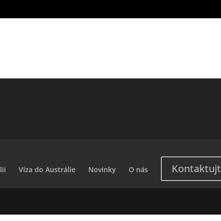
Kontaktujt
ii
Víza do Austrálie
Novinky
O nás