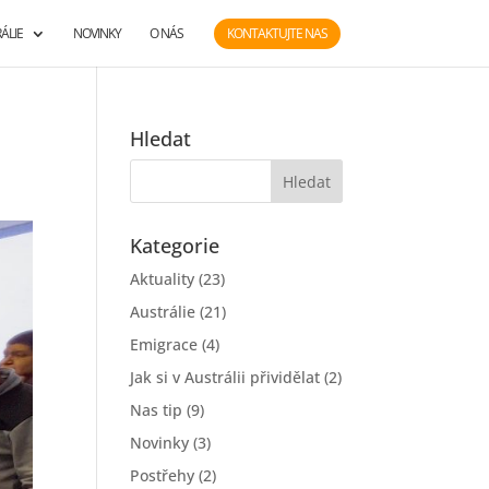
ÁLIE
NOVINKY
O NÁS
KONTAKTUJTE NAS
Hledat
Kategorie
Aktuality
(23)
Austrálie
(21)
Emigrace
(4)
Jak si v Austrálii přividělat
(2)
Nas tip
(9)
Novinky
(3)
Postřehy
(2)