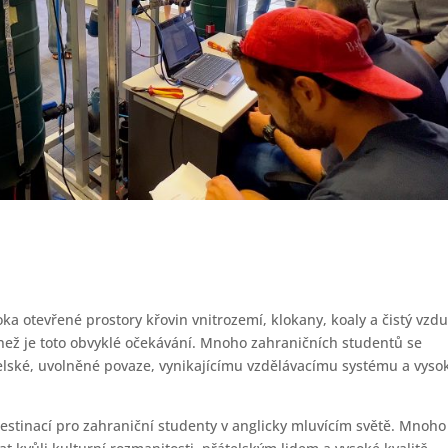
oka otevřené prostory křovin vnitrozemí, klokany, koaly a čistý vzd
ež je toto obvyklé očekávání. Mnoho zahraničních studentů se
átelské, uvolněné povaze, vynikajícímu vzdělávacímu systému a vyso
 destinací pro zahraniční studenty v anglicky mluvícím světě. Mnoho