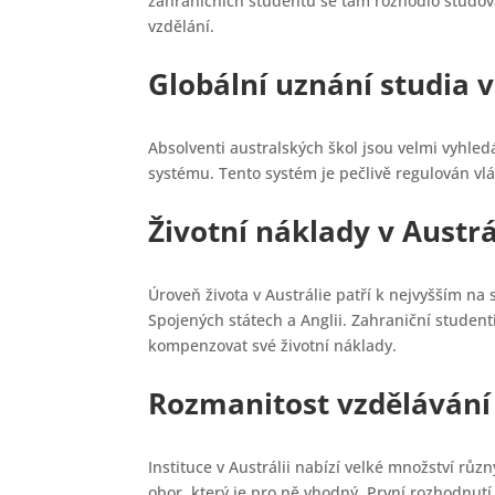
zahraničních studentů se tam rozhodlo studovat
vzdělání.
Globální uznání studia v
Absolventi australských škol jsou velmi vyhle
systému. Tento systém je pečlivě regulován vl
Životní náklady v Austrá
Úroveň života v Austrálie patří k nejvyšším na 
Spojených státech a Anglii. Zahraniční stude
kompenzovat své životní náklady.
Rozmanitost vzdělávání
Instituce v Austrálii nabízí velké množství růz
obor, který je pro ně vhodný. První rozhodnutí