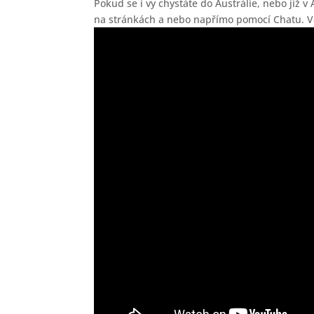
Pokud se i vy chystáte do Austrálie, nebo již v
na stránkách a nebo napřímo pomocí Chatu. V