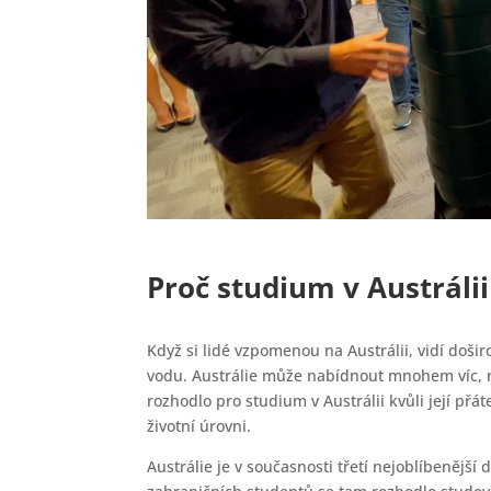
Proč studium v Austrálii
Když si lidé vzpomenou na Austrálii, vidí došir
vodu. Austrálie může nabídnout mnohem víc, n
rozhodlo pro studium v Austrálii kvůli její př
životní úrovni.
Austrálie je v současnosti třetí nejoblíbenější