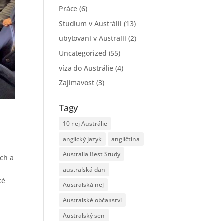
Práce
(6)
Studium v Austrálii
(13)
ubytovani v Australii
(2)
Uncategorized
(55)
víza do Austrálie
(4)
Zajimavost
(3)
Tagy
10 nej Austrálie
anglický jazyk
angličtina
Australia Best Study
uch a
australská dan
ké
Australská nej
Australské občanství
Australský sen