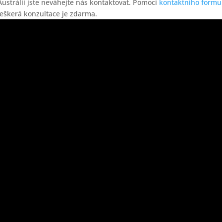
 Austrálii jste neváhejte nás kontaktovat. Pomocí
kontaktního formu
eškerá konzultace je zdarma.