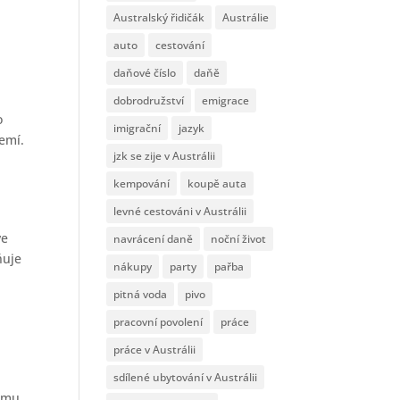
Australský řidičák
Austrálie
auto
cestování
daňové číslo
daňě
dobrodružství
emigrace
o
imigrační
jazyk
emí.
jzk se zije v Austrálii
kempování
koupě auta
levné cestováni v Austrálii
ve
navrácení daně
noční život
ňuje
nákupy
party
pařba
pitná voda
pivo
pracovní povolení
práce
práce v Austrálii
sdílené ubytování v Austrálii
amu,