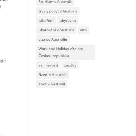
Studium v Austrálii
m
trvalý pobyt v Austrálii
táboření
ubytovna
ubytování v Austrálii
víza
víza do Austrálie
Work and Holiday víza pro
Českou republiku
gie
zajímavosti
zážitky
řízení v Austrálii
život v Australii