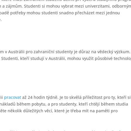
bám a zájmům. Studenti si mohou vybrat mezi univerzitami, odborný
řípadě potřeby mohou studenti snadno přecházet mezi jednou
.
um v Austrálii pro zahraniční studenty je důraz na vědecký výzkum.
. Studenti, kteří studují v Austrálii, mohou využít působivé technolo
lii
pracovat
až 24 hodin týdně. Je to skvělá příležitost pro ty, kteří si
 nákladů během pobytu, a pro studenty, kteří chtějí během studia
ěte několik důležitých věcí, které je třeba mít na paměti pro