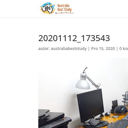
20201112_173543
autor:
australiabeststudy
|
Pro 15, 2020
|
0 k