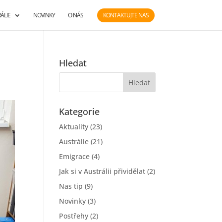
ÁLIE
NOVINKY
O NÁS
KONTAKTUJTE NAS
Hledat
Kategorie
Aktuality
(23)
Austrálie
(21)
Emigrace
(4)
Jak si v Austrálii přividělat
(2)
Nas tip
(9)
Novinky
(3)
Postřehy
(2)