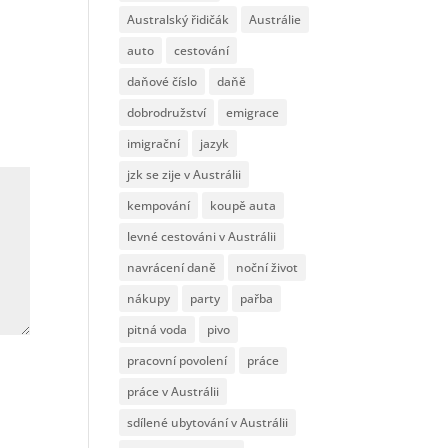
Australský řidičák
Austrálie
auto
cestování
daňové číslo
daňě
dobrodružství
emigrace
imigrační
jazyk
jzk se zije v Austrálii
kempování
koupě auta
levné cestováni v Austrálii
navrácení daně
noční život
nákupy
party
pařba
pitná voda
pivo
pracovní povolení
práce
práce v Austrálii
sdílené ubytování v Austrálii