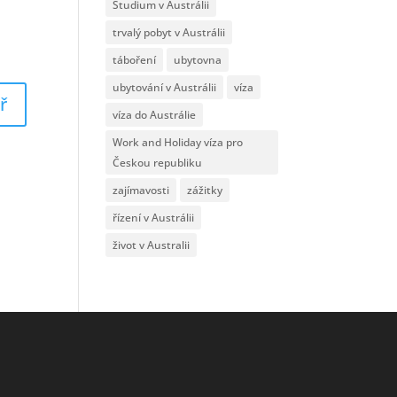
Studium v Austrálii
trvalý pobyt v Austrálii
táboření
ubytovna
ubytování v Austrálii
víza
víza do Austrálie
Work and Holiday víza pro
Českou republiku
zajímavosti
zážitky
řízení v Austrálii
život v Australii