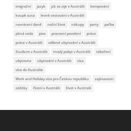
imigrační
jazyk
jzk se zije v Austrálii
kempování
koupě auta
levné cestováni v Austrálii
navrácení daně
noční život
nákupy
party
pařba
pitná voda
pivo
pracovní povolení
práce
práce v Austrálii
sdílené ubytování v Austrálii
Studium v Austrálii
trvalý pobyt v Austrálii
táboření
ubytovna
ubytování v Austrálii
víza
víza do Austrálie
Work and Holiday víza pro Českou republiku
zajímavosti
zážitky
řízení v Austrálii
život v Australii