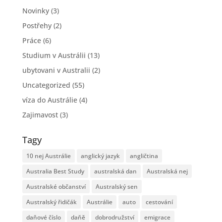
Novinky
(3)
Postřehy
(2)
Práce
(6)
Studium v Austrálii
(13)
ubytovani v Australii
(2)
Uncategorized
(55)
víza do Austrálie
(4)
Zajimavost
(3)
Tagy
10 nej Austrálie
anglický jazyk
angličtina
Australia Best Study
australská dan
Australská nej
Australské občanství
Australský sen
Australský řidičák
Austrálie
auto
cestování
daňové číslo
daňě
dobrodružství
emigrace