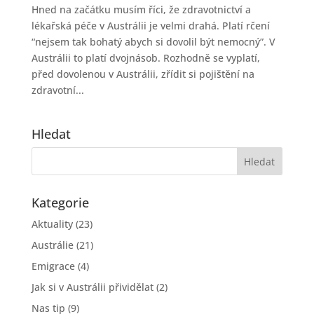
Hned na začátku musím říci, že zdravotnictví a
lékařská péče v Austrálii je velmi drahá. Platí rčení
“nejsem tak bohatý abych si dovolil být nemocný”. V
Austrálii to platí dvojnásob. Rozhodně se vyplatí,
před dovolenou v Austrálii, zřídit si pojištění na
zdravotní...
Hledat
Kategorie
Aktuality
(23)
Austrálie
(21)
Emigrace
(4)
Jak si v Austrálii přividělat
(2)
Nas tip
(9)