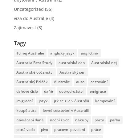
Uncategorized
(55)
víza do Austrálie
(4)
Zajimavost
(3)
Tagy
10 nej Austrálie
anglický jazyk
angličtina
Australia Best Study
australská dan
Australská nej
Australské občanství
Australský sen
Australský řidičák
Austrálie
auto
cestování
daňové číslo
daňě
dobrodružství
emigrace
imigrační
jazyk
jzk se zije v Austrálii
kempování
koupě auta
levné cestováni v Austrálii
navrácení daně
noční život
nákupy
party
pařba
pitná voda
pivo
pracovní povolení
práce