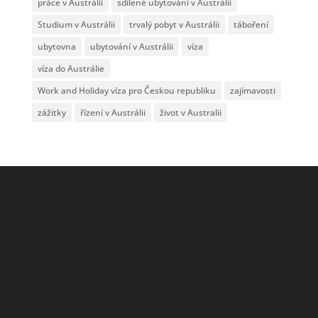
práce v Austrálii
sdílené ubytování v Austrálii
Studium v Austrálii
trvalý pobyt v Austrálii
táboření
ubytovna
ubytování v Austrálii
víza
víza do Austrálie
Work and Holiday víza pro Českou republiku
zajímavosti
zážitky
řízení v Austrálii
život v Australii