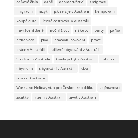
daňové číslo
daňě
dobrodružství
emigrace
imigrační
jazyk
jzk se zije v Austrálii
kempování
koupě auta
levné cestováni v Austrálii
navrácení daně
noční život
nákupy
party
pařba
pitná voda
pivo
pracovní povolení
práce
práce v Austrálii
sdílené ubytování v Austrálii
Studium v Austrálii
trvalý pobyt v Austrálii
táboření
ubytovna
ubytování v Austrálii
víza
víza do Austrálie
Work and Holiday víza pro Českou republiku
zajímavosti
zážitky
řízení v Austrálii
život v Australii