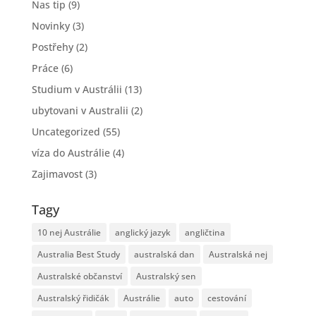
Nas tip
(9)
Novinky
(3)
Postřehy
(2)
Práce
(6)
Studium v Austrálii
(13)
ubytovani v Australii
(2)
Uncategorized
(55)
víza do Austrálie
(4)
Zajimavost
(3)
Tagy
10 nej Austrálie
anglický jazyk
angličtina
Australia Best Study
australská dan
Australská nej
Australské občanství
Australský sen
Australský řidičák
Austrálie
auto
cestování