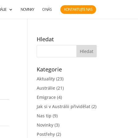
ÁLIE
NOVINKY
O NÁS
KONTAKTUJTE NAS
Hledat
Kategorie
Aktuality
(23)
Austrálie
(21)
Emigrace
(4)
Jak si v Austrálii přividělat
(2)
Nas tip
(9)
Novinky
(3)
Postřehy
(2)