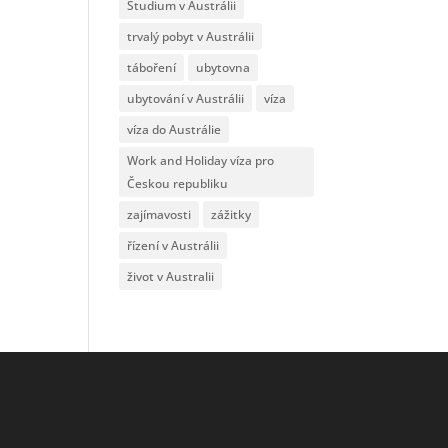
Studium v Austrálii
trvalý pobyt v Austrálii
táboření
ubytovna
ubytování v Austrálii
víza
víza do Austrálie
Work and Holiday víza pro
Českou republiku
zajímavosti
zážitky
řízení v Austrálii
život v Australii