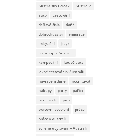
Australský řidičák
Austrálie
auto
cestování
daňové číslo
daňě
dobrodružství
emigrace
imigrační
jazyk
jzk se zije v Austrálii
kempování
koupě auta
levné cestováni v Austrálii
navrácení daně
noční život
nákupy
party
pařba
pitná voda
pivo
pracovní povolení
práce
práce v Austrálii
sdílené ubytování v Austrálii