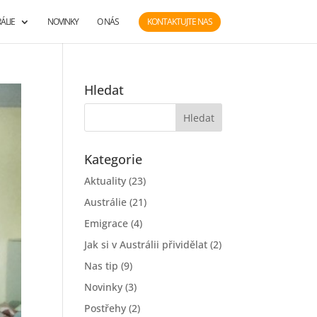
ÁLIE
NOVINKY
O NÁS
KONTAKTUJTE NAS
Hledat
Kategorie
Aktuality
(23)
Austrálie
(21)
Emigrace
(4)
Jak si v Austrálii přividělat
(2)
Nas tip
(9)
Novinky
(3)
Postřehy
(2)