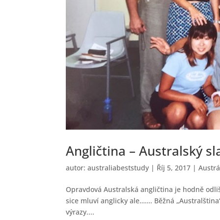
Angličtina – Australský sl
autor:
australiabeststudy
|
Říj 5, 2017
|
Austrá
Opravdová Australská angličtina je hodně odliš
sice mluví anglicky ale……. Běžná „Australština“
výrazy....