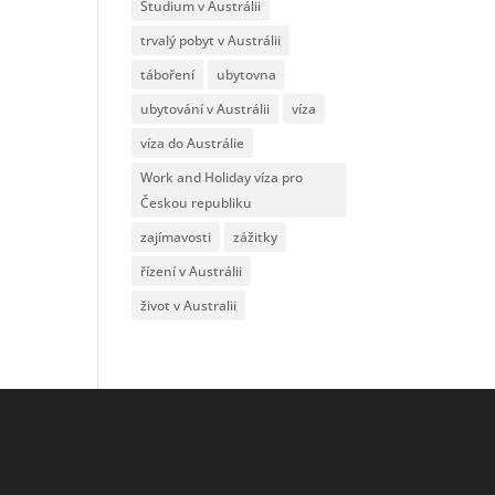
Studium v Austrálii
trvalý pobyt v Austrálii
táboření
ubytovna
ubytování v Austrálii
víza
víza do Austrálie
Work and Holiday víza pro
Českou republiku
zajímavosti
zážitky
řízení v Austrálii
život v Australii