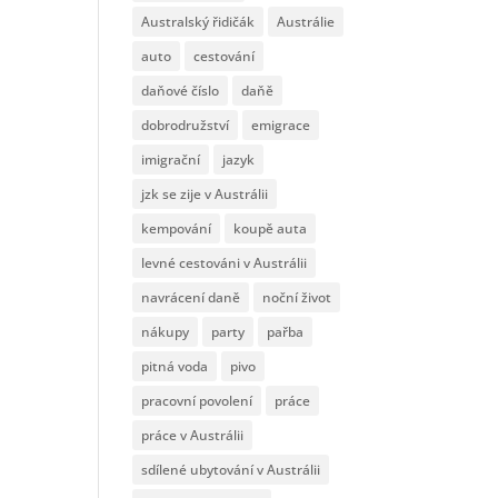
Australský řidičák
Austrálie
auto
cestování
daňové číslo
daňě
dobrodružství
emigrace
imigrační
jazyk
jzk se zije v Austrálii
kempování
koupě auta
levné cestováni v Austrálii
navrácení daně
noční život
nákupy
party
pařba
pitná voda
pivo
pracovní povolení
práce
práce v Austrálii
sdílené ubytování v Austrálii