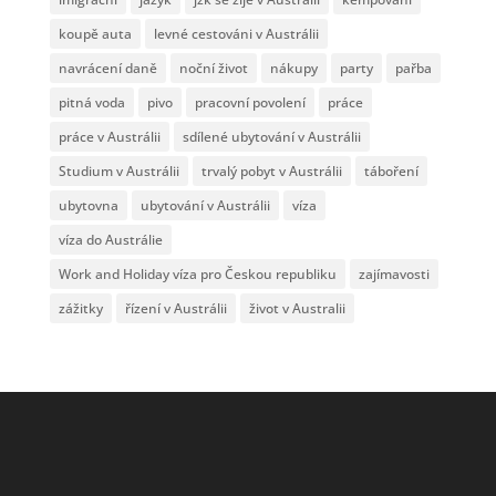
koupě auta
levné cestováni v Austrálii
navrácení daně
noční život
nákupy
party
pařba
pitná voda
pivo
pracovní povolení
práce
práce v Austrálii
sdílené ubytování v Austrálii
Studium v Austrálii
trvalý pobyt v Austrálii
táboření
ubytovna
ubytování v Austrálii
víza
víza do Austrálie
Work and Holiday víza pro Českou republiku
zajímavosti
zážitky
řízení v Austrálii
život v Australii