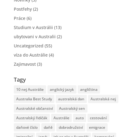
Postřehy
(2)
Práce
(6)
Studium v Austrálii
(13)
ubytovani v Australii
(2)
Uncategorized
(55)
víza do Austrálie
(4)
Zajimavost
(3)
Tagy
10 nej Austrálie
anglický jazyk
angličtina
Australia Best Study
australská dan
Australská nej
Australské občanství
Australský sen
Australský řidičák
Austrálie
auto
cestování
daňové číslo
daňě
dobrodružství
emigrace
imigrační
jazyk
jzk se zije v Austrálii
kempování