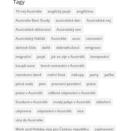
Tagy
10 nej Austrálie
anglický jazyk
angličtina
Australia Best Study
australská dan
Australská nej
Australské občanství
Australský sen
Australský řidičák
Austrálie
auto
cestování
daňové číslo
daňě
dobrodružství
emigrace
imigrační
jazyk
jzk se zije v Austrálii
kempování
koupě auta
levné cestováni v Austrálii
navrácení daně
noční život
nákupy
party
pařba
pitná voda
pivo
pracovní povolení
práce
práce v Austrálii
sdílené ubytování v Austrálii
Studium v Austrálii
trvalý pobyt v Austrálii
táboření
ubytovna
ubytování v Austrálii
víza
víza do Austrálie
Work and Holiday víza pro Českou republiku
zajímavosti