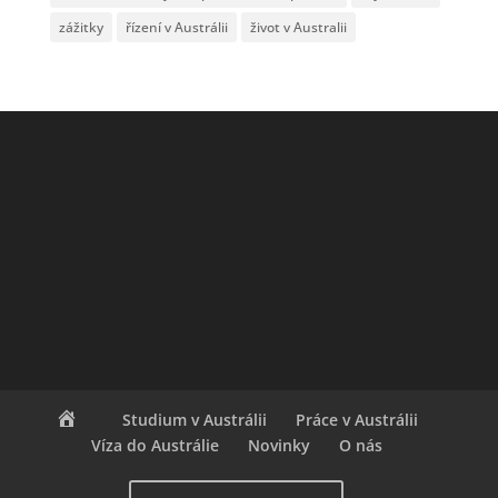
zážitky
řízení v Austrálii
život v Australii
Studium v Austrálii
Práce v Austrálii
Víza do Austrálie
Novinky
O nás