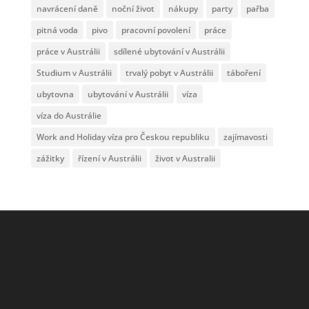
navrácení daně
noční život
nákupy
party
pařba
pitná voda
pivo
pracovní povolení
práce
práce v Austrálii
sdílené ubytování v Austrálii
Studium v Austrálii
trvalý pobyt v Austrálii
táboření
ubytovna
ubytování v Austrálii
víza
víza do Austrálie
Work and Holiday víza pro Českou republiku
zajímavosti
zážitky
řízení v Austrálii
život v Australii