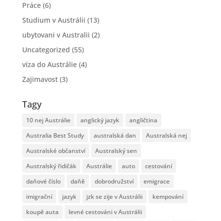
Práce
(6)
Studium v Austrálii
(13)
ubytovani v Australii
(2)
Uncategorized
(55)
víza do Austrálie
(4)
Zajimavost
(3)
Tagy
10 nej Austrálie
anglický jazyk
angličtina
Australia Best Study
australská dan
Australská nej
Australské občanství
Australský sen
Australský řidičák
Austrálie
auto
cestování
daňové číslo
daňě
dobrodružství
emigrace
imigrační
jazyk
jzk se zije v Austrálii
kempování
koupě auta
levné cestováni v Austrálii