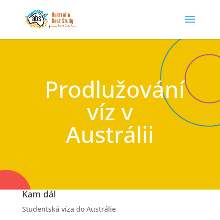
Prodlužování
víz v
Austrálii
Kam dál
Studentská víza do Austrálie