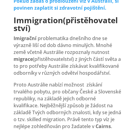
Pokud žádáš o prodloužení víz v Austrálii, si
povinen zaplatit si zdravotní pojištění.
Immigration(přistěhovatel
ství)
Imigrační
problematika dnešního dne se
výrazně liší od dob dávno minulých. Mnohé
země včetně Austrálie rozpoznaly nutnost
migrace
(přistěhovatelství) z jiných částí světa a
to pro potřeby Austrálie získávat kvalifikované
odborníky v různých odvětví hospodářství.
Proto Austrálie nabízí možnost získání
trvalého pobytu, pro občany České a Slovenské
republiky, na základě jejich odborné
kvalifikace. Nejběžnější způsob je žádost na
základě Tvých odborných znalosti, kdy se jedná
o tzv. skilled migration. Právě tento typ víz je
nejlépe zohledňován pro žadatele v
Cairns
.