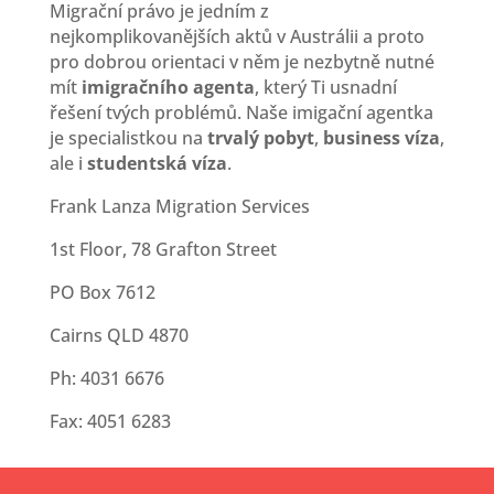
Migrační právo je jedním z
nejkomplikovanějších aktů v Austrálii a proto
pro dobrou orientaci v něm je nezbytně nutné
mít
imigračního agenta
, který Ti usnadní
řešení tvých problémů. Naše imigační agentka
je specialistkou na
trvalý pobyt
,
business víza
,
ale i
studentská víza
.
Frank Lanza Migration Services
1st Floor, 78 Grafton Street
PO Box 7612
Cairns QLD 4870
Ph: 4031 6676
Fax: 4051 6283