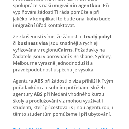
spolupráce s naší
imigračnín agentkou
. Při
vyplňování žádosti Ti ráda pomůže a při
jakékoliv komplikaci to bude ona, koho bude
imigrační
úřad kontaktovat.
Ze zkušeností víme, že žádosti o
trvalý pobyt
či
business visa
jsou snadněji a rychleji
vyřizována v regionu
Cairns
. Požadavky na
žadatele jsou v porovnání s Brisbane, Sydney,
Melbourne výrazně jednodnodušší a
pravděpodobnost úspěchu je vysoká.
Agentura
ABS
při žádosti o víza přihlíží k Tvým
pořadavkům a osobním potřebám. Služeb
agentury
ABS
při hledání vhodného kurzu
školy a prodlužování víz mohou využívat i
studenti, kteří přicestovali s jinou agenturou, i
těmto studentům pomůžeme i při ubytování.