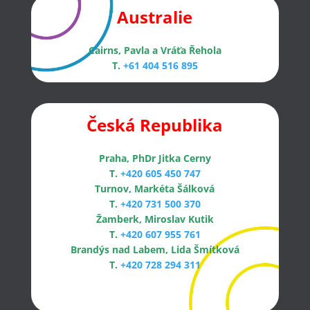
Australie
Cairns, Pavla a Vráťa Řehola
T.
+61 404 516 895
Česká Republika
Praha, PhDr Jitka Cerny
T.
+420 605 450 747
Turnov, Markéta Šálková
T.
+420 731 500 370
Žamberk, Miroslav Kutik
T.
+420 607 955 761
Brandýs nad Labem, Lida Šmítková
T.
+420 728 294 311