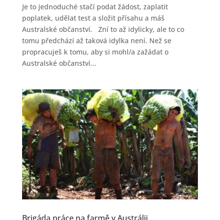
Je to jednoduché stačí podat žádost, zaplatit
poplatek, udělat test a složit přísahu a máš
Australské občanství. Zní to až idylicky, ale to co
tomu předchází až taková idylka není. Než se
propracuješ k tomu, aby si mohl/a zažádat o
Australské občanství...
Brigáda práce na farmě v Austrálii