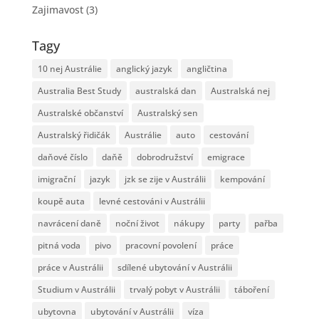
Zajimavost
(3)
Tagy
10 nej Austrálie
anglický jazyk
angličtina
Australia Best Study
australská dan
Australská nej
Australské občanství
Australský sen
Australský řidičák
Austrálie
auto
cestování
daňové číslo
daňě
dobrodružství
emigrace
imigrační
jazyk
jzk se zije v Austrálii
kempování
koupě auta
levné cestováni v Austrálii
navrácení daně
noční život
nákupy
party
pařba
pitná voda
pivo
pracovní povolení
práce
práce v Austrálii
sdílené ubytování v Austrálii
Studium v Austrálii
trvalý pobyt v Austrálii
táboření
ubytovna
ubytování v Austrálii
víza