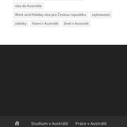
víza do Austrálie
Work and Holiday víza pro Českou republiku
zajímavosti
zážitky
řízení v Austrálii
život v Australii
Studium v Austrálii
Práce v Austrálii