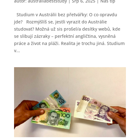
autor:
australiabeststudy
|
Srp 6, 2025
|
Nas tip
Studium v Austrálii bez přetvářky: O co opravdu
jde? Rozmýšlíš se, jestli vyrazit do Austrálie
studovat? Možná už sis prošel/a desítky webů, kde
se slibují zázraky – perfektní angličtina, vysněná
práce a život na pláži. Realita je trochu jiná. Studium
v...