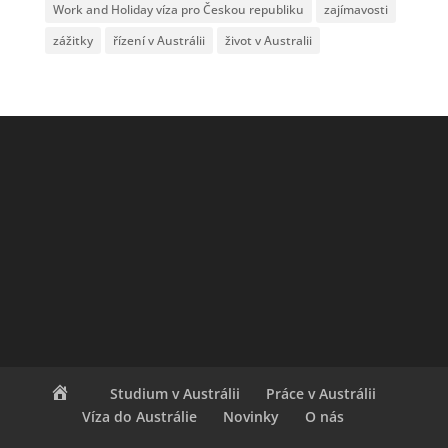
Work and Holiday víza pro Českou republiku
zajímavosti
zážitky
řízení v Austrálii
život v Australii
Studium v Austrálii
Práce v Austrálii
Víza do Austrálie
Novinky
O nás