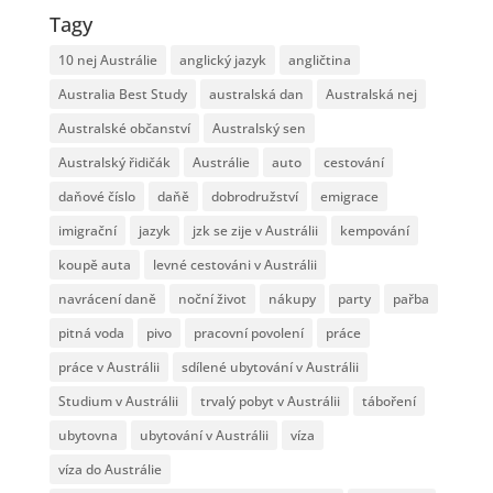
Tagy
10 nej Austrálie
anglický jazyk
angličtina
Australia Best Study
australská dan
Australská nej
Australské občanství
Australský sen
Australský řidičák
Austrálie
auto
cestování
daňové číslo
daňě
dobrodružství
emigrace
imigrační
jazyk
jzk se zije v Austrálii
kempování
koupě auta
levné cestováni v Austrálii
navrácení daně
noční život
nákupy
party
pařba
pitná voda
pivo
pracovní povolení
práce
práce v Austrálii
sdílené ubytování v Austrálii
Studium v Austrálii
trvalý pobyt v Austrálii
táboření
ubytovna
ubytování v Austrálii
víza
víza do Austrálie