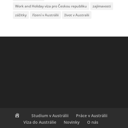
Work and Holiday víza pro Českou republiku
zajímavosti
zážitky
řízení v Austrálii
život v Australii
Studium v Austrálii
Práce v Austrálii
Víza do Austrálie
Novinky
O nás