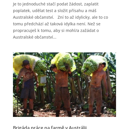
Je to jednoduché stačí podat žádost, zaplatit
poplatek, udělat test a složit přísahu a máš
Australské občanství. Zní to až idylicky, ale to co
tomu předchází až taková idylka není. Než se
propracuješ k tomu, aby si mohl/a zažádat o
Australské občanství...
Brigáda práce na farmě v Austrálii