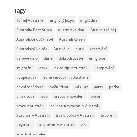
Tagy
10 nej Austrálie
anglický jazyk
angličtina
Australia Best Study
australská dan
Australská nej
Australské občanství
Australský sen
Australský řidičák
Austrálie
auto
cestování
daňové číslo
daňě
dobrodružství
emigrace
imigrační
jazyk
jzk se zije v Austrálii
kempování
koupě auta
levné cestováni v Austrálii
navrácení daně
noční život
nákupy
party
pařba
pitná voda
pivo
pracovní povolení
práce
práce v Austrálii
sdílené ubytování v Austrálii
Studium v Austrálii
trvalý pobyt v Austrálii
táboření
ubytovna
ubytování v Austrálii
víza
víza do Austrálie