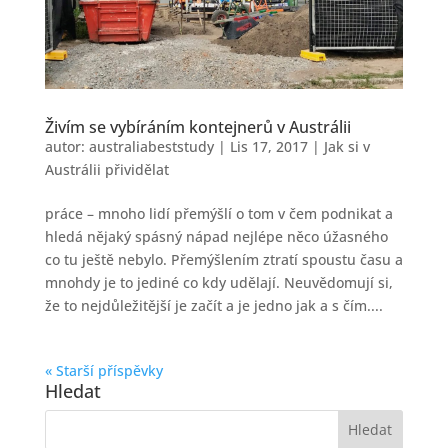
Živím se vybíráním kontejnerů v Austrálii
autor:
australiabeststudy
|
Lis 17, 2017
|
Jak si v
Austrálii přividělat
práce – mnoho lidí přemýšlí o tom v čem podnikat a
hledá nějaký spásný nápad nejlépe něco úžasného
co tu ještě nebylo. Přemýšlením ztratí spoustu času a
mnohdy je to jediné co kdy udělají. Neuvědomují si,
že to nejdůležitější je začít a je jedno jak a s čím....
« Starší příspěvky
Hledat