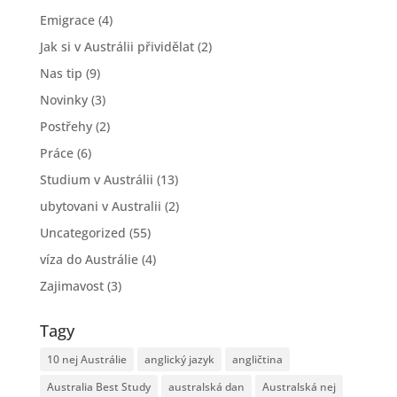
Emigrace
(4)
Jak si v Austrálii přividělat
(2)
Nas tip
(9)
Novinky
(3)
Postřehy
(2)
Práce
(6)
Studium v Austrálii
(13)
ubytovani v Australii
(2)
Uncategorized
(55)
víza do Austrálie
(4)
Zajimavost
(3)
Tagy
10 nej Austrálie
anglický jazyk
angličtina
Australia Best Study
australská dan
Australská nej