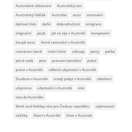
Australské občanství
Australský sen
Australský řidičák
Austrálie
auto
cestování
daňové číslo
daňě
dobrodružství
emigrace
imigrační
jazyk
jzk se zije v Austrálii
kempování
koupě auta
levné cestováni v Austrálii
navrácení daně
noční život
nákupy
party
pařba
pitná voda
pivo
pracovní povolení
práce
práce v Austrálii
sdílené ubytování v Austrálii
Studium v Austrálii
trvalý pobyt v Austrálii
táboření
ubytovna
ubytování v Austrálii
víza
víza do Austrálie
Work and Holiday víza pro Českou republiku
zajímavosti
zážitky
řízení v Austrálii
život v Australii