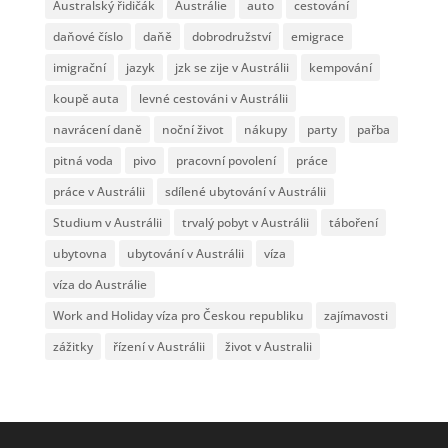
Australský řidičák
Austrálie
auto
cestování
daňové číslo
daňě
dobrodružství
emigrace
imigrační
jazyk
jzk se zije v Austrálii
kempování
koupě auta
levné cestováni v Austrálii
navrácení daně
noční život
nákupy
party
pařba
pitná voda
pivo
pracovní povolení
práce
práce v Austrálii
sdílené ubytování v Austrálii
Studium v Austrálii
trvalý pobyt v Austrálii
táboření
ubytovna
ubytování v Austrálii
víza
víza do Austrálie
Work and Holiday víza pro Českou republiku
zajímavosti
zážitky
řízení v Austrálii
život v Australii