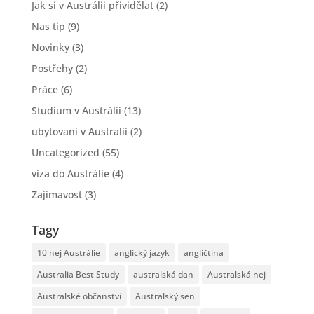
Jak si v Austrálii přividělat
(2)
Nas tip
(9)
Novinky
(3)
Postřehy
(2)
Práce
(6)
Studium v Austrálii
(13)
ubytovani v Australii
(2)
Uncategorized
(55)
víza do Austrálie
(4)
Zajimavost
(3)
Tagy
10 nej Austrálie
anglický jazyk
angličtina
Australia Best Study
australská dan
Australská nej
Australské občanství
Australský sen