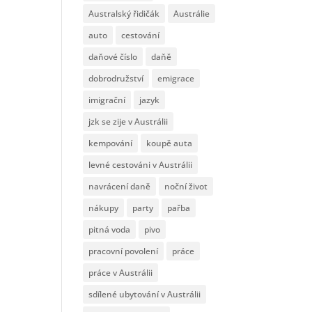
Australský řidičák
Austrálie
auto
cestování
daňové číslo
daňě
dobrodružství
emigrace
imigrační
jazyk
jzk se zije v Austrálii
kempování
koupě auta
levné cestováni v Austrálii
navrácení daně
noční život
nákupy
party
pařba
pitná voda
pivo
pracovní povolení
práce
práce v Austrálii
sdílené ubytování v Austrálii