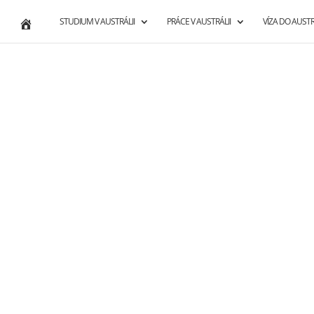
STUDIUM V AUSTRÁLII
PRÁCE V AUSTRÁLII
VÍZA DO AUSTR