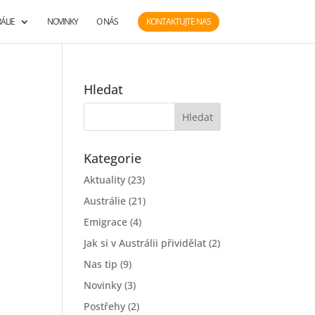
ÁLIE
NOVINKY
O NÁS
KONTAKTUJTE NAS
Hledat
Kategorie
Aktuality
(23)
Austrálie
(21)
Emigrace
(4)
Jak si v Austrálii přividělat
(2)
Nas tip
(9)
Novinky
(3)
Postřehy
(2)