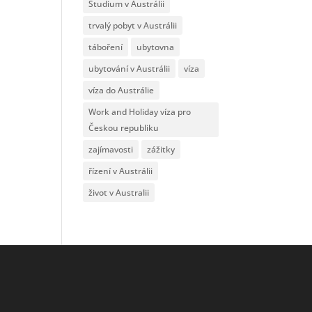
Studium v Austrálii
trvalý pobyt v Austrálii
táboření
ubytovna
ubytování v Austrálii
víza
víza do Austrálie
Work and Holiday víza pro
Českou republiku
zajímavosti
zážitky
řízení v Austrálii
život v Australii