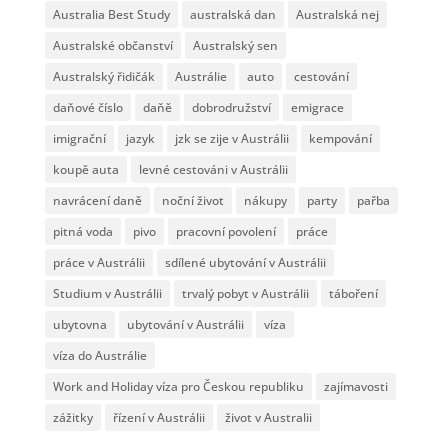
Australia Best Study
australská dan
Australská nej
Australské občanství
Australský sen
Australský řidičák
Austrálie
auto
cestování
daňové číslo
daňě
dobrodružství
emigrace
imigrační
jazyk
jzk se zije v Austrálii
kempování
koupě auta
levné cestováni v Austrálii
navrácení daně
noční život
nákupy
party
pařba
pitná voda
pivo
pracovní povolení
práce
práce v Austrálii
sdílené ubytování v Austrálii
Studium v Austrálii
trvalý pobyt v Austrálii
táboření
ubytovna
ubytování v Austrálii
víza
víza do Austrálie
Work and Holiday víza pro Českou republiku
zajímavosti
zážitky
řízení v Austrálii
život v Australii