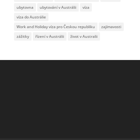
ubytovna
ubytování v Austrálii
víza
víza do Austrálie
Work and Holiday víza pro Českou republiku
zajímavosti
zážitky
řízení v Austrálii
život v Australii