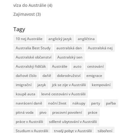
víza do Austrálie
(4)
Zajimavost
(3)
Tagy
10 nej Austrálie
anglický jazyk
angličtina
Australia Best Study
australská dan
Australská nej
Australské občanství
Australský sen
Australský řidičák
Austrálie
auto
cestování
daňové číslo
daňě
dobrodružství
emigrace
imigrační
jazyk
jzk se zije v Austrálii
kempování
koupě auta
levné cestováni v Austrálii
navrácení daně
noční život
nákupy
party
pařba
pitná voda
pivo
pracovní povolení
práce
práce v Austrálii
sdílené ubytování v Austrálii
Studium v Austrálii
trvalý pobyt v Austrálii
táboření