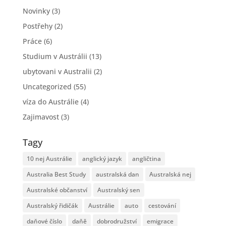
Novinky
(3)
Postřehy
(2)
Práce
(6)
Studium v Austrálii
(13)
ubytovani v Australii
(2)
Uncategorized
(55)
víza do Austrálie
(4)
Zajimavost
(3)
Tagy
10 nej Austrálie
anglický jazyk
angličtina
Australia Best Study
australská dan
Australská nej
Australské občanství
Australský sen
Australský řidičák
Austrálie
auto
cestování
daňové číslo
daňě
dobrodružství
emigrace