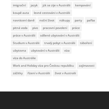
imigrační
jazyk
jzk se zije v Austrálii
kempování
koupě auta
levné cestováni v Austrálii
navrácení daně
noční život
nákupy
party
pařba
pitná voda
pivo
pracovní povolení
práce
práce v Austrálii
sdílené ubytování v Austrálii
Studium v Austrálii
trvalý pobyt v Austrálii
táboření
ubytovna
ubytování v Austrálii
víza
víza do Austrálie
Work and Holiday víza pro Českou republiku
zajímavosti
zážitky
řízení v Austrálii
život v Australii