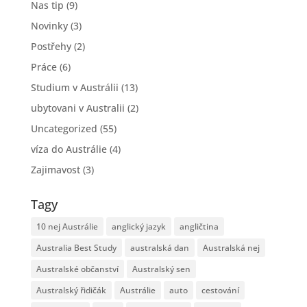
Nas tip
(9)
Novinky
(3)
Postřehy
(2)
Práce
(6)
Studium v Austrálii
(13)
ubytovani v Australii
(2)
Uncategorized
(55)
víza do Austrálie
(4)
Zajimavost
(3)
Tagy
10 nej Austrálie
anglický jazyk
angličtina
Australia Best Study
australská dan
Australská nej
Australské občanství
Australský sen
Australský řidičák
Austrálie
auto
cestování