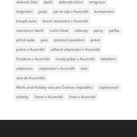
daňové číslo
daňě
dobrodružství
emigrace
imigrační
jazyk
jzk se zije v Austrálii
kempování
koupě auta
levné cestováni v Austrálii
navrácení daně
noční život
nákupy
party
pařba
pitná voda
pivo
pracovní povolení
práce
práce v Austrálii
sdílené ubytování v Austrálii
Studium v Austrálii
trvalý pobyt v Austrálii
táboření
ubytovna
ubytování v Austrálii
víza
víza do Austrálie
Work and Holiday víza pro Českou republiku
zajímavosti
zážitky
řízení v Austrálii
život v Australii