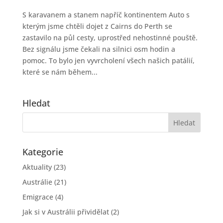
S karavanem a stanem napříč kontinentem Auto s
kterým jsme chtěli dojet z Cairns do Perth se
zastavilo na půl cesty, uprostřed nehostinné pouště.
Bez signálu jsme čekali na silnici osm hodin a
pomoc. To bylo jen vyvrcholení všech našich patálií,
které se nám během...
Hledat
Kategorie
Aktuality
(23)
Austrálie
(21)
Emigrace
(4)
Jak si v Austrálii přividělat
(2)